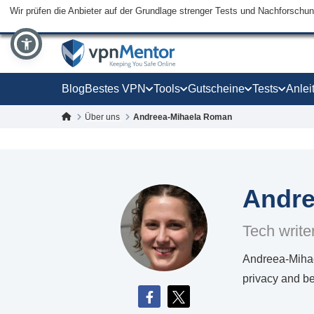
Wir prüfen die Anbieter auf der Grundlage strenger Tests und Nachforschu
Blog
Bestes VPN
Tools
Gutscheine
Tests
Anlei
Über uns
Andreea-Mihaela Roman
Andre
Tech write
Andreea-Mihael
privacy and be