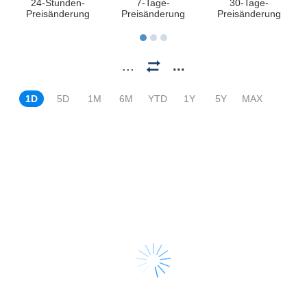
24-Stunden-
7-Tage-
30-Tage-
Preisänderung
Preisänderung
Preisänderung
...
...
1D
5D
1M
6M
YTD
1Y
5Y
MAX