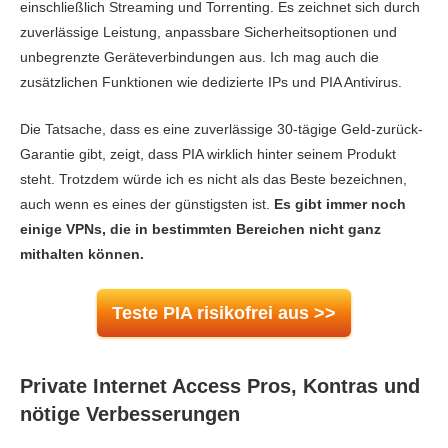
einschließlich Streaming und Torrenting. Es zeichnet sich durch
Spielen
9.0
zuverlässige Leistung, anpassbare Sicherheitsoptionen und
unbegrenzte Geräteverbindungen aus. Ich mag auch die
Server-Netzwerk
9.8
zusätzlichen Funktionen wie dedizierte IPs und PIA Antivirus.
Sicherheit
9.8
Die Tatsache, dass es eine zuverlässige 30-tägige Geld-zurück-
Privatsphäre
9.6
Garantie gibt, zeigt, dass PIA wirklich hinter seinem Produkt
Torrent-Downloads
9.6
steht. Trotzdem würde ich es nicht als das Beste bezeichnen,
auch wenn es eines der günstigsten ist.
Es gibt immer noch
Installation und Apps
9.6
einige VPNs, die in bestimmten Bereichen nicht ganz
Preis
9.5
mithalten können.
Zuverlässigkeit & Support
9.8
Teste PIA risikofrei aus >>
Private Internet Access Pros, Kontras und
nötige Verbesserungen