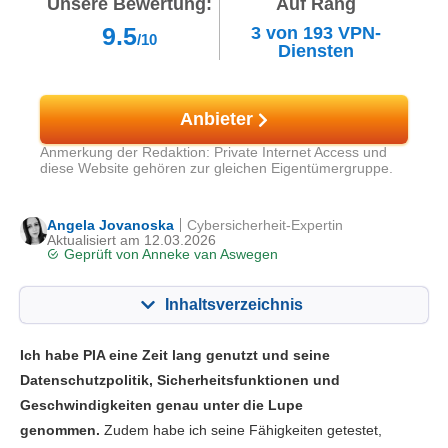
Unsere Bewertung:
Auf Rang
9.5
3
von
193
VPN-
/10
Diensten
Anbieter
Anmerkung der Redaktion: Private Internet Access und
diese Website gehören zur gleichen Eigentümergruppe.
Angela Jovanoska
Cybersicherheit-Expertin
Aktualisiert am 12.03.2026
Geprüft von
Anneke van Aswegen
Inhaltsverzeichnis
Inhalt:
Unsere Bewertung:
Ich habe PIA eine Zeit lang genutzt und seine
Hauptfunktionen
9.5
Datenschutzpolitik, Sicherheitsfunktionen und
Geschwindigkeiten genau unter die Lupe
Streaming
9.8
genommen.
Zudem habe ich seine Fähigkeiten getestet,
Geschwindigkeit
9.0