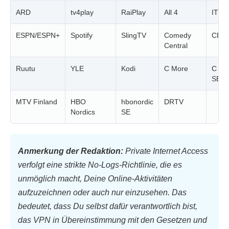
ARD
tv4play
RaiPlay
All 4
ITV
ESPN/ESPN+
Spotify
SlingTV
Comedy
CBS
Central
Ruutu
YLE
Kodi
C More
C Mo
SE
MTV Finland
HBO
hbonordic
DRTV
Nordics
SE
Anmerkung der Redaktion:
Private Internet Access
verfolgt eine strikte No-Logs-Richtlinie, die es
unmöglich macht, Deine Online-Aktivitäten
aufzuzeichnen oder auch nur einzusehen. Das
bedeutet, dass Du selbst dafür verantwortlich bist,
das VPN in Übereinstimmung mit den Gesetzen und