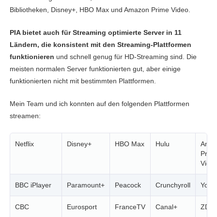
Bibliotheken, Disney+, HBO Max und Amazon Prime Video.
PIA bietet auch für Streaming optimierte Server in 11
Ländern, die konsistent mit den Streaming-Plattformen
funktionieren
und schnell genug für HD-Streaming sind. Die
meisten normalen Server funktionierten gut, aber einige
funktionierten nicht mit bestimmten Plattformen.
Mein Team und ich konnten auf den folgenden Plattformen
streamen:
Netflix
Disney+
HBO Max
Hulu
Ama
Prim
Vide
BBC iPlayer
Paramount+
Peacock
Crunchyroll
YouT
CBC
Eurosport
FranceTV
Canal+
ZDF