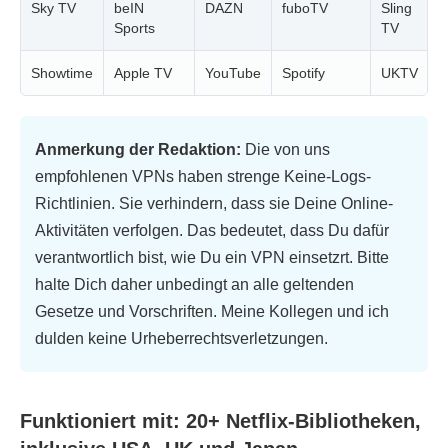
Sky TV
beIN
DAZN
fuboTV
Sling
K
Sports
TV
Showtime
Apple TV
YouTube
Spotify
UKTV
C
Anmerkung der Redaktion:
Die von uns
empfohlenen VPNs haben strenge Keine-Logs-
Richtlinien. Sie verhindern, dass sie Deine Online-
Aktivitäten verfolgen. Das bedeutet, dass Du dafür
verantwortlich bist, wie Du ein VPN einsetzrt. Bitte
halte Dich daher unbedingt an alle geltenden
Gesetze und Vorschriften. Meine Kollegen und ich
dulden keine Urheberrechtsverletzungen.
Funktioniert mit: 20+ Netflix-Bibliotheken,