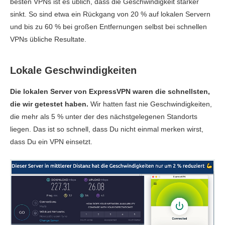
besten VPNs ist es üblich, dass die Geschwindigkeit stärker
Download
175.09 MBit/s
80.67 MBit/s
152.41 
sinkt. So sind etwa ein Rückgang von 20 % auf lokalen Servern
und bis zu 60 % bei großen Entfernungen selbst bei schnellen
Upload
46.30 MBit/s
N/A*
112.51 
VPNs übliche Resultate.
Ping
45 ms
65 ms
47 
Lokale Geschwindigkeiten
Kanada
Die lokalen Server von ExpressVPN waren die schnellsten,
die wir getestet haben.
Wir hatten fast nie Geschwindigkeiten,
Download
158 MBit/s
8.23 MBit/s
5.51 M
die mehr als 5 % unter der des nächstgelegenen Standorts
Upload
80.81 MBit/s
8.39 MBit/s
7.42 M
liegen. Das ist so schnell, dass Du nicht einmal merken wirst,
dass Du ein VPN einsetzt.
Ping
50 ms
64 ms
68 
Brasilien
Download
139.03 MBit/s
186.87 MBit/s
183.28 
Upload
68.73 MBit/s
63.28 MBit/s
17.64 M