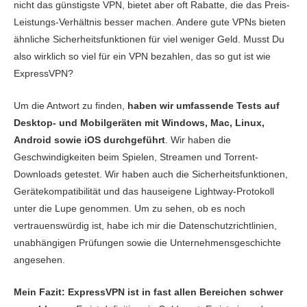
nicht das günstigste VPN, bietet aber oft Rabatte, die das Preis-
Spielen
9.5
Leistungs-Verhältnis besser machen. Andere gute VPNs bieten
ähnliche Sicherheitsfunktionen für viel weniger Geld. Musst Du
Server-Netzwerk
9.6
also wirklich so viel für ein VPN bezahlen, das so gut ist wie
Sicherheit
10.0
ExpressVPN?
Privatsphäre
10.0
Um die Antwort zu finden,
haben wir umfassende Tests auf
Torrent-Downloads
10.0
Desktop- und Mobilgeräten mit Windows, Mac, Linux,
Android sowie iOS durchgeführt
. Wir haben die
Installation und Apps
10.0
Geschwindigkeiten beim Spielen, Streamen und Torrent-
Preis
9.4
Downloads getestet. Wir haben auch die Sicherheitsfunktionen,
Zuverlässigkeit & Support
10.0
Gerätekompatibilität und das hauseigene Lightway-Protokoll
unter die Lupe genommen. Um zu sehen, ob es noch
vertrauenswürdig ist, habe ich mir die Datenschutzrichtlinien,
unabhängigen Prüfungen sowie die Unternehmensgeschichte
angesehen.
Mein Fazit: ExpressVPN ist in fast allen Bereichen schwer