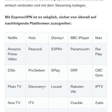
einfach verbinden und mit dem Streaming loslegen.
Mit ExpressVPN ist es möglich, sicher von überall auf
nachfolgende Plattformen zuzugreifen:
Netflix
Hulu
Disney+
BBC iPlayer
Max
C
Amazon
Peacock
ESPN+
Paramount+
Rai
G
Prime
Play
Video
DStv
ProSieben
6Play
ORF
CBC
V
Gem
Pluto TV
Discovery+
Locast
Rakuten
IPTV
A
Viki
Now TV
ITV
Crackle
Zatto
C