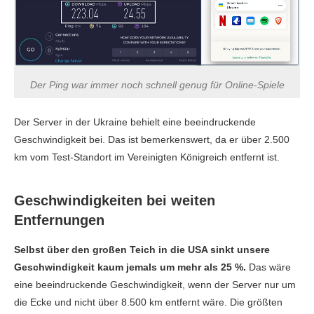
Ping
228 ms
150 ms
140 
UK
Der Ping war immer noch schnell genug für Online-Spiele
Download
133.12 MBit/s
70.57 MBit/s
67.86 M
Der Server in der Ukraine behielt eine beeindruckende
Upload
89.52 MBit/s
102.14 MBit/s
96.83 M
Geschwindigkeit bei. Das ist bemerkenswert, da er über 2.500
km vom Test-Standort im Vereinigten Königreich entfernt ist.
Ping
115 ms
114 ms
120 
Frankreich
Geschwindigkeiten bei weiten
Entfernungen
Download
158.51 MBit/s
111.83 MBit/s
6.61 M
Selbst über den großen Teich in die USA sinkt unsere
Upload
62.77 MBit/s
95.40 MBit/s
17.78 M
Geschwindigkeit kaum jemals um mehr als 25 %.
Das wäre
eine beeindruckende Geschwindigkeit, wenn der Server nur um
Ping
118 ms
120 ms
122 
die Ecke und nicht über 8.500 km entfernt wäre. Die größten