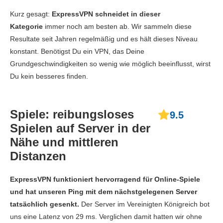
Download
150.43 MBit/s
128.44 MBit/s
60.81 M
Kurz gesagt:
ExpressVPN schneidet in dieser
Upload
85.31 MBit/s
10.25 MBit/s
5.33 M
Kategorie
immer noch am besten ab. Wir sammeln diese
Resultate seit Jahren regelmäßig und es hält dieses Niveau
Ping
211 ms
208 ms
210 
konstant. Benötigst Du ein VPN, das Deine
Grundgeschwindigkeiten so wenig wie möglich beeinflusst, wirst
Du kein besseres finden.
Spiele: reibungsloses
9.5
Spielen auf Server in der
Nähe und mittleren
Distanzen
ExpressVPN funktioniert hervorragend für Online-Spiele
und hat unseren Ping mit dem nächstgelegenen Server
tatsächlich gesenkt.
Der Server im Vereinigten Königreich bot
uns eine Latenz von 29 ms. Verglichen damit hatten wir ohne