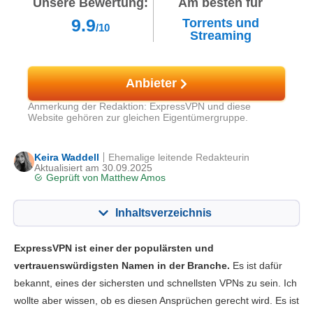
Unsere Bewertung:
Am besten für
9.9
Torrents und
/10
Streaming
Anbieter
Anmerkung der Redaktion: ExpressVPN und diese
Website gehören zur gleichen Eigentümergruppe.
Keira Waddell
Ehemalige leitende Redakteurin
Aktualisiert am 30.09.2025
Geprüft von
Matthew Amos
Inhaltsverzeichnis
Inhalt:
Unsere Bewertung:
ExpressVPN ist einer der populärsten und
Hauptfunktionen
10.0
vertrauenswürdigsten Namen in der Branche.
Es ist dafür
bekannt, eines der sichersten und schnellsten VPNs zu sein. Ich
Streaming
10.0
wollte aber wissen, ob es diesen Ansprüchen gerecht wird. Es ist
Geschwindigkeit
10.0