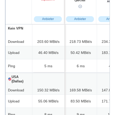
Anbieter
Anbieter
Anbie
Kein VPN
Download
203.60 MBit/s
218.73 MBit/s
234.37 
Upload
46.40 MBit/s
50.42 MBit/s
183.14 
Ping
5 ms
6 ms
4 m
USA
(Dallas)
Download
150.32 MBit/s
169.58 MBit/s
147.88 
Upload
55.06 MBit/s
83.50 MBit/s
171.73 
Ping
8 ms
9 ms
12 