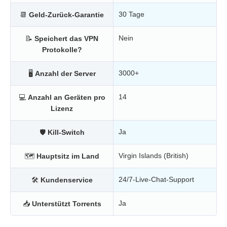
30 Tage
📆
Geld-Zurück-Garantie
Nein
📝
Speichert das VPN
Protokolle?
3000+
🖥
Anzahl der Server
14
💻
Anzahl an Geräten pro
Lizenz
Ja
🛡
Kill-Switch
Virgin Islands (British)
🗺
Hauptsitz im Land
24/7-Live-Chat-Support
🛠
Kundenservice
Ja
📥
Unterstützt Torrents