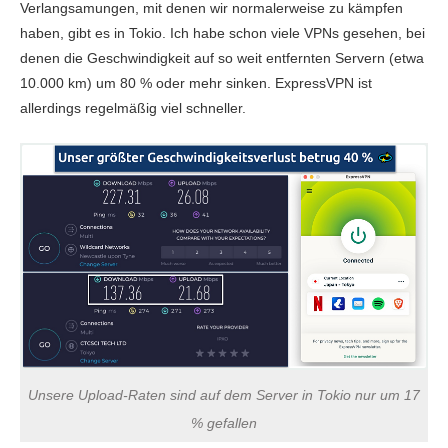
Verlangsamungen, mit denen wir normalerweise zu kämpfen
Japan
haben, gibt es in Tokio. Ich habe schon viele VPNs gesehen, bei
denen die Geschwindigkeit auf so weit entfernten Servern (etwa
Download
134.14 MBit/s
166.18 MBit/s
203.32 
10.000 km) um 80 % oder mehr sinken. ExpressVPN ist
allerdings regelmäßig viel schneller.
Upload
42.65 MBit/s
N/A*
13.17 M
Ping
152 ms
145 ms
142 
Australien
Download
142 MBit/s
87.54 MBit/s
59.36 M
Upload
115.86 MBit/s
11.23 MBit/s
13.25 M
Ping
173 ms
193 ms
191 
Unsere Upload-Raten sind auf dem Server in Tokio nur um 17
Singapur
% gefallen