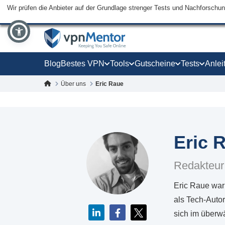
Wir prüfen die Anbieter auf der Grundlage strenger Tests und Nachforschu
Blog
Bestes VPN
Tools
Gutscheine
Tests
Anlei
Über uns
Eric Raue
Eric 
Redakteur
Eric Raue war
als Tech-Autor
sich im überw