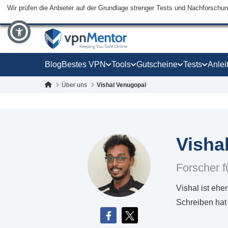
Wir prüfen die Anbieter auf der Grundlage strenger Tests und Nachforschu
Blog
Bestes VPN
Tools
Gutscheine
Tests
Anlei
Über uns
Vishal Venugopal
Visha
Forscher f
Vishal ist ehe
Schreiben hat 