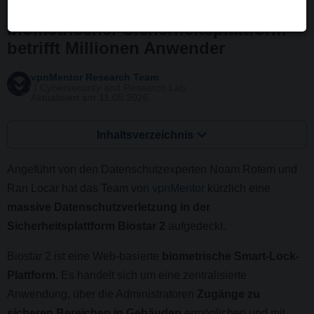
Bericht: Datenschutzverletzung in
biometrischer Sicherheitsplattform
betrifft Millionen Anwender
vpnMentor Research Team
Cybersecurity and Research Lab
Aktualisiert am 11.05.2026
Inhaltsverzeichnis
Angeführt von den Datenschutzexperten Noam Rotem und
Ran Locar hat das Team von
vpnMentor
kürzlich eine
massive Datenschutzverletzung in der
Sicherheitsplattform Biostar 2
aufgedeckt.
Biostar 2 ist eine Web-basierte
biometrische Smart-Lock-
Plattform
. Es handelt sich um eine zentralisierte
Anwendung, über die Administratoren
Zugänge zu
sicheren Bereichen in Gebäuden
ermöglichen und mit