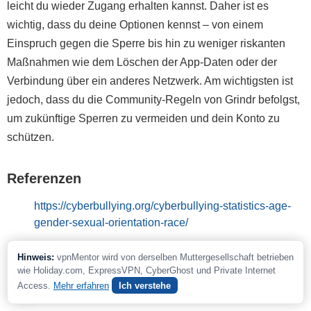
leicht du wieder Zugang erhalten kannst. Daher ist es
wichtig, dass du deine Optionen kennst – von einem
Einspruch gegen die Sperre bis hin zu weniger riskanten
Maßnahmen wie dem Löschen der App-Daten oder der
Verbindung über ein anderes Netzwerk. Am wichtigsten ist
jedoch, dass du die Community-Regeln von Grindr befolgst,
um zukünftige Sperren zu vermeiden und dein Konto zu
schützen.
Referenzen
https://cyberbullying.org/cyberbullying-statistics-age-
gender-sexual-orientation-race/
https://www.icir.org/vern/papers/vpn-apps-imc16.pdf/
Hinweis:
vpnMentor wird von derselben Muttergesellschaft betrieben
[*]
wie Holiday.com, ExpressVPN, CyberGhost und Private Internet
Bitte beachte, dass die großzügige Geld-zurück-Garantie von ExpressVPN
nur für Erstkunden gilt.
Access.
Mehr erfahren
Ich verstehe