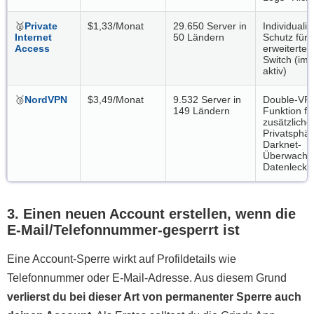
🥈
Private
$1,33/Monat
29.650 Server in
Individualis
Internet
50 Ländern
Schutz für 
Access
erweiterter K
Switch (im
aktiv)
🥉
NordVPN
$3,49/Monat
9.532 Server in
Double-VP
149 Ländern
Funktion fü
zusätzliche
Privatsphär
Darknet-
Überwachu
Datenlecks
3. Einen neuen Account erstellen, wenn die
E-Mail/Telefonnummer-gesperrt ist
Eine Account-Sperre wirkt auf Profildetails wie
Telefonnummer oder E-Mail-Adresse. Aus diesem Grund
verlierst du bei dieser Art von permanenter Sperre auch