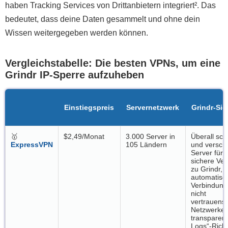
haben Tracking Services von Drittanbietern integriert². Das
bedeutet, dass deine Daten gesammelt und ohne dein
Wissen weitergegeben werden können.
Vergleichstabelle: Die besten VPNs, um eine
Grindr IP-Sperre aufzuheben
Einstiegspreis
Servernetzwerk
Grindr-Sic
🥇
$2,49/Monat
3.000 Server in
Überall sch
ExpressVPN
105 Ländern
und verschl
Server für 
sichere Ve
zu Grindr,
automatisc
Verbindung
nicht
vertrauens
Netzwerken
transparen
Logs“-Richt