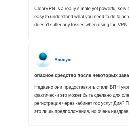
ClearVPN is a really simple yet powerful servi
easy to understand what you need to do to ach
doesn't suffer any losses when using the VPN. S
Anonym
опасное средство после некоторых зая
Недавно они предоставлять стали ВПН укра
фактически это может быть сделано для сле
регистрация через кабинет гос услуг Дия?
это лишь предположения, но очень нездраво