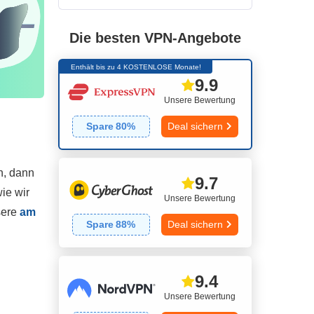
Die besten VPN-Angebote
Enthält bis zu 4 KOSTENLOSE Monate!
9.9
Unsere Bewertung
Spare
80
%
Deal sichern
n, dann
9.7
ie wir
Unsere Bewertung
sere
am
Spare
88
%
Deal sichern
9.4
Unsere Bewertung