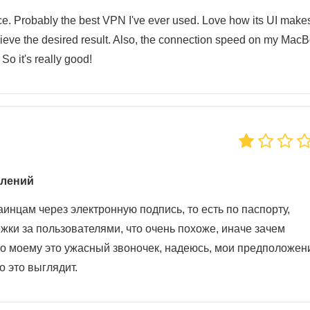
ce. Probably the best VPN I've ever used. Love how its UI makes
ieve the desired result. Also, the connection speed on my Mac
o it's really good!
алений
инцам через электронную подпись, то есть по паспорту,
жки за пользователями, что очень похоже, иначе зачем
 По моему это ужасный звоночек, надеюсь, мои предположен
 это выглядит.