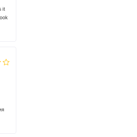
 it
Book
ия