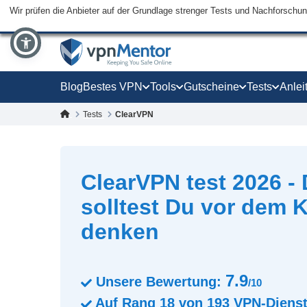
Wir prüfen die Anbieter auf der Grundlage strenger Tests und Nachforschu
Blog
Bestes VPN
Tools
Gutscheine
Tests
Anlei
Tests
ClearVPN
ClearVPN test 2026 -
solltest Du vor dem 
denken
7.9
Unsere Bewertung:
/10
Auf Rang
18
von
193
VPN-Diens