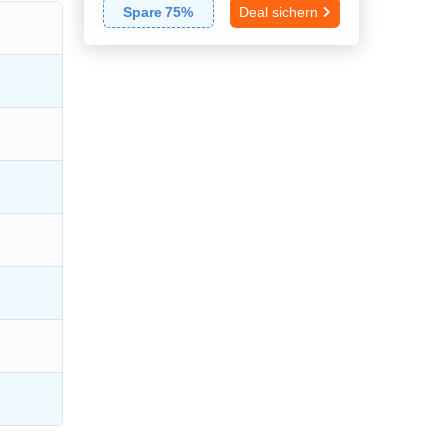
Spare
75
%
Deal sichern