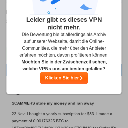
Doublehop.me
Nutzerbewertungen
Leider gibt es dieses VPN
(Benutzerbewertungen werden nicht geprüft)
nicht mehr.
Basierend auf
4
Bewertungen
2.0
Die Bewertung bleibt allerdings als Archiv
in 1 Sprachen
auf unserer Webseite, damit die Online-
Communities, die mehr über den Anbieter
0
4
erfahren möchten, davon profitieren können.
Möchten Sie in der Zwischenzeit sehen,
welche VPNs uns am besten gefallen?
Alles
Klicken Sie hier
Geschwindigkeit
Saurabh
2
/10
Streaming
SCAMMERS stole my money and ran away
Sicherheit
22 Nov: I bought a yearly subscription for $33. I made a
Kundenservice
payment of 0.00176325 BTC to
18ZcmBksf9GEVxfABYUXUp39oryF7CJkHG for Order ID: