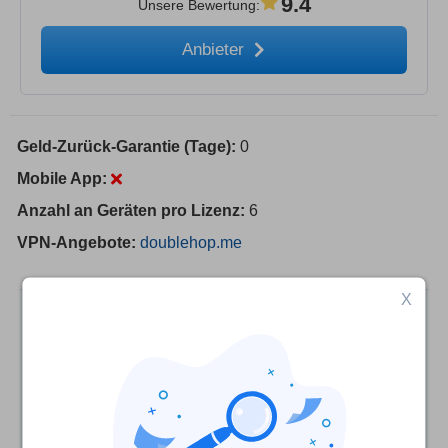
9.4
Unsere Bewertung
:
Anbieter
Geld-Zurück-Garantie (Tage):
0
Mobile App:
Anzahl an Geräten pro Lizenz:
6
VPN-Angebote:
doublehop.me
X
Wir prüfen die Anbieter auf der Grundlage strenger
Tests und Nachforschungen, berücksichtigen aber
auch Dein Feedback und unsere
Partnerprovisionen mit den Anbietern. Einige
Anbieter gehören zu unserer Muttergesellschaft.
Mehr erfahren