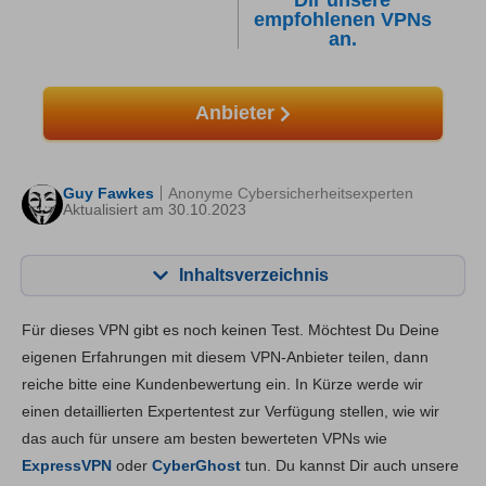
Dir unsere
empfohlenen VPNs
an.
Anbieter
Guy Fawkes
Anonyme Cybersicherheitsexperten
Aktualisiert am 30.10.2023
Inhaltsverzeichnis
Inhalt:
Unsere Bewertung:
Für dieses VPN gibt es noch keinen Test. Möchtest Du Deine
Hauptfunktionen
8.4
eigenen Erfahrungen mit diesem VPN-Anbieter teilen, dann
reiche bitte eine Kundenbewertung ein. In Kürze werde wir
Installation und Apps
8.5
einen detaillierten Expertentest zur Verfügung stellen, wie wir
Preis
6.2
das auch für unsere am besten bewerteten VPNs wie
Zuverlässigkeit & Support
8.3
ExpressVPN
oder
CyberGhost
tun. Du kannst Dir auch unsere