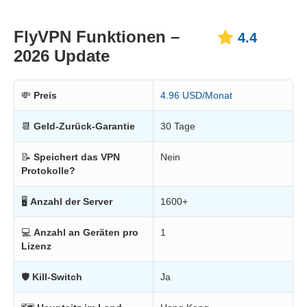
FlyVPN Funktionen –
4.4
2026 Update
💸
Preis
4.96 USD/Monat
📆
Geld-Zurück-Garantie
30 Tage
📝
Speichert das VPN
Nein
Protokolle?
🖥
Anzahl der Server
1600+
💻
Anzahl an Geräten pro
1
Lizenz
🛡
Kill-Switch
Ja