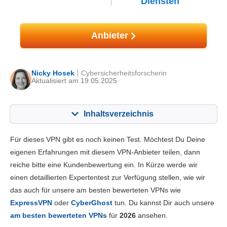
Diensten
Anbieter
Nicky Hosek
Cybersicherheitsforscherin
Aktualisiert am 19.05.2025
Inhaltsverzeichnis
Inhalt:
Unsere Bewertung:
Für dieses VPN gibt es noch keinen Test. Möchtest Du Deine
Hauptfunktionen
4.4
eigenen Erfahrungen mit diesem VPN-Anbieter teilen, dann
reiche bitte eine Kundenbewertung ein. In Kürze werde wir
Installation und Apps
6.0
einen detaillierten Expertentest zur Verfügung stellen, wie wir
Preis
8.7
das auch für unsere am besten bewerteten VPNs wie
Zuverlässigkeit & Support
6.3
ExpressVPN
oder
CyberGhost
tun. Du kannst Dir auch unsere
am besten bewerteten VPNs
für
2026
ansehen.