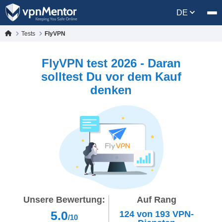
DE
Tests
FlyVPN
FlyVPN test 2026 - Daran
solltest Du vor dem Kauf
denken
Unsere Bewertung:
Auf Rang
5.0
124
von
193
VPN-
/10