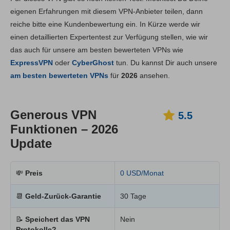
Hauptfunktionen
5.5
eigenen Erfahrungen mit diesem VPN-Anbieter teilen, dann
reiche bitte eine Kundenbewertung ein. In Kürze werde wir
Installation und Apps
5.6
einen detaillierten Expertentest zur Verfügung stellen, wie wir
Preis
3.6
das auch für unsere am besten bewerteten VPNs wie
Zuverlässigkeit & Support
3.6
ExpressVPN
oder
CyberGhost
tun. Du kannst Dir auch unsere
am besten bewerteten VPNs
für
2026
ansehen.
Generous VPN
5.5
Funktionen – 2026
Update
💸
Preis
0 USD/Monat
📆
Geld-Zurück-Garantie
30 Tage
📝
Speichert das VPN
Nein
Protokolle?