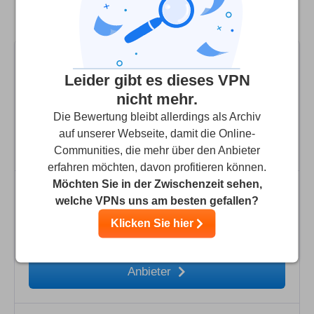
Kundenservice
VPN-Alternativen
Leider gibt es dieses VPN
nicht mehr.
9.9
Unsere Bewertung
:
Die Bewertung bleibt allerdings als Archiv
auf unserer Webseite, damit die Online-
Anbieter
Communities, die mehr über den Anbieter
erfahren möchten, davon profitieren können.
Möchten Sie in der Zwischenzeit sehen,
welche VPNs uns am besten gefallen?
Klicken Sie hier
9.7
Unsere Bewertung
:
Anbieter