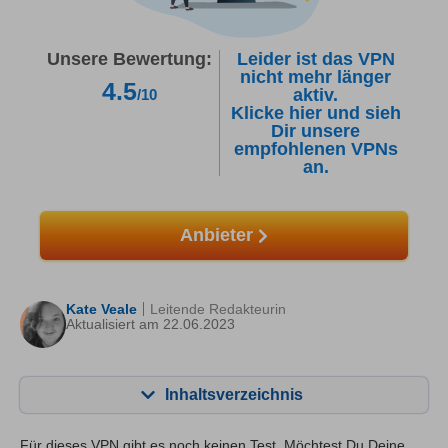
Unsere Bewertung:
Leider ist das VPN
nicht mehr länger
4.5
aktiv.
/10
Klicke hier und sieh
Dir unsere
empfohlenen VPNs
an.
Anbieter
Kate Veale
Leitende Redakteurin
Aktualisiert am 22.06.2023
Inhaltsverzeichnis
Inhalt:
Unsere Bewertung:
Für dieses VPN gibt es noch keinen Test. Möchtest Du Deine