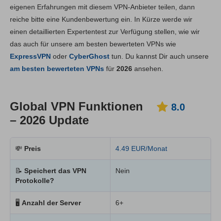
Hauptfunktionen
8.0
eigenen Erfahrungen mit diesem VPN-Anbieter teilen, dann
reiche bitte eine Kundenbewertung ein. In Kürze werde wir
Installation und Apps
8.4
einen detaillierten Expertentest zur Verfügung stellen, wie wir
Preis
7.2
das auch für unsere am besten bewerteten VPNs wie
Zuverlässigkeit & Support
8.4
ExpressVPN
oder
CyberGhost
tun. Du kannst Dir auch unsere
am besten bewerteten VPNs
für
2026
ansehen.
Global VPN Funktionen
8.0
– 2026 Update
💸
Preis
4.49 EUR/Monat
📝
Speichert das VPN
Nein
Protokolle?
🖥
Anzahl der Server
6+