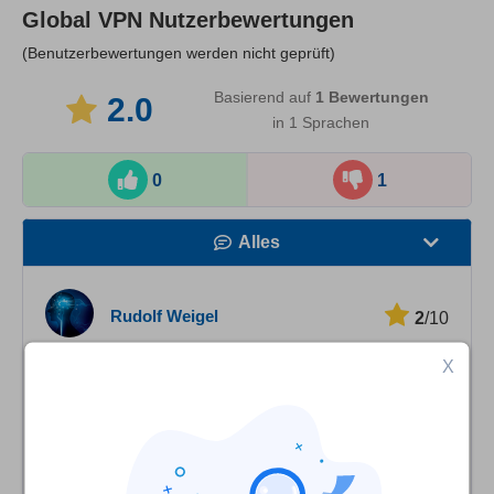
Global VPN
Nutzerbewertungen
(Benutzerbewertungen werden nicht geprüft)
Basierend auf
1
Bewertungen
2.0
in 1 Sprachen
0
1
Alles
Geschwindigkeit
Rudolf Weigel
2
/10
Streaming
X
Habe Bedenken!
Sicherheit
Habe mich vor vier Tagen bei Globel VPN angemeldet
Kundenservice
und kurzfristig entschieden mich wieder abzumelden.
Habe vergebens eine Möglichkeit zur Abmeldung