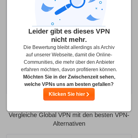
gesucht! Über das Kontaktformular habe ich Globel VPN
dreimal gebeten mir eine Möglichkeit zur Abmeldung
bekanntzugeben. Seit meiner Anfrage sind vier Tage
vergangen ohne eine Antwort erhalten zu haben. Im
Leider gibt es dieses VPN
Kontaktformular ist eine Bearbeitung innerhalb von 24
nicht mehr.
Stunden angegeben. Das muss allerdings noch nichts
heißen, positive Eindrücke habe ich jedoch nicht! Zumal
Die Bewertung bleibt allerdings als Archiv
eine Adresse auf den Seychellen angeben ist. Habe
auf unserer Webseite, damit die Online-
Communities, die mehr über den Anbieter
Screenshots von meinen Kontaktaufnahmen!
erfahren möchten, davon profitieren können.
Möchten Sie in der Zwischenzeit sehen,
Alle Antworten (1)
welche VPNs uns am besten gefallen?
Klicken Sie hier
Vergleiche Global VPN mit den besten VPN-
Alternativen