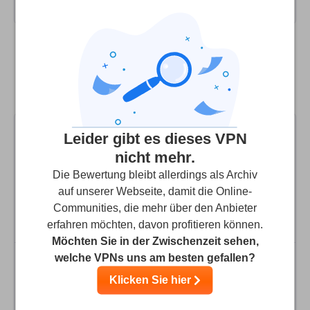
Kategorie!
Streaming
Sicherheit
Vergleiche Husky VPN mit den besten VPN-
Kundenservice
Alternativen
Leider gibt es dieses VPN
nicht mehr.
Die Bewertung bleibt allerdings als Archiv
9.9
Unsere Bewertung
:
auf unserer Webseite, damit die Online-
Communities, die mehr über den Anbieter
Anbieter
erfahren möchten, davon profitieren können.
Möchten Sie in der Zwischenzeit sehen,
welche VPNs uns am besten gefallen?
Klicken Sie hier