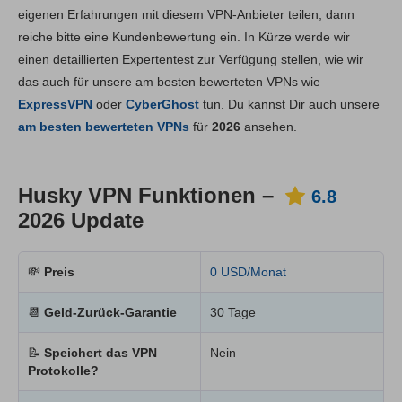
Hauptfunktionen
6.8
eigenen Erfahrungen mit diesem VPN-Anbieter teilen, dann
reiche bitte eine Kundenbewertung ein. In Kürze werde wir
Installation und Apps
7.0
einen detaillierten Expertentest zur Verfügung stellen, wie wir
Preis
6.6
das auch für unsere am besten bewerteten VPNs wie
Zuverlässigkeit & Support
4.6
ExpressVPN
oder
CyberGhost
tun. Du kannst Dir auch unsere
am besten bewerteten VPNs
für
2026
ansehen.
Husky VPN Funktionen –
6.8
2026 Update
💸
Preis
0 USD/Monat
📆
Geld-Zurück-Garantie
30 Tage
📝
Speichert das VPN
Nein
Protokolle?