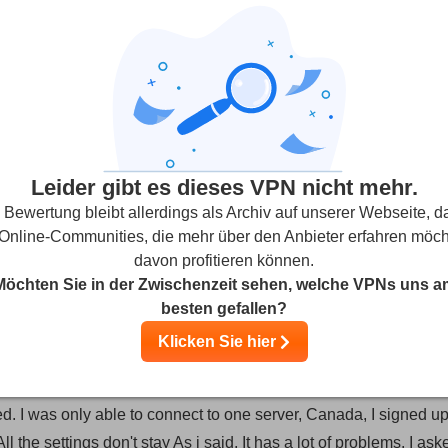
en
(Benutzerbewertungen werden nicht geprüft)
2 Sprachen
0
Leider gibt es dieses VPN nicht mehr.
 Bewertung bleibt allerdings als Archiv auf unserer Webseite, d
Streaming
Sicherheit
Kundenserv
 Online-Communities, die mehr über den Anbieter erfahren möch
davon profitieren können.
Möchten Sie in der Zwischenzeit sehen, welche VPNs uns a
besten gefallen?
Klicken Sie hier
 FAQ " Poor Support. Can be very confusing maybe that's why p
d. I was only able to connect to one server, Canada, I signed up
the settings don't stay As i said, It has a lot of problems. I ask