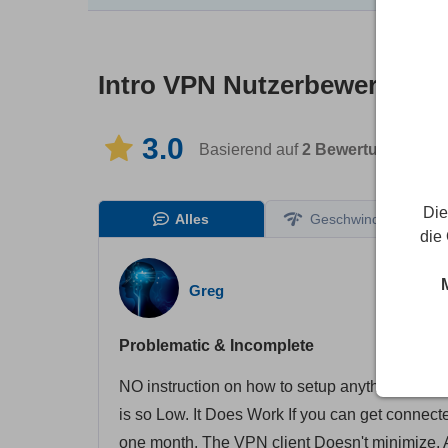
Intro VPN
Nutzerbewertung
3.0
Basierend auf
2
Bewertungen
in 
Die
Alles
Geschwindigkeit
die
Greg
Problematic & Incomplete
NO instruction on how to setup anything, NO "
is so Low. It Does Work If you can get connecte
one month. The VPN client Doesn't minimize, All 