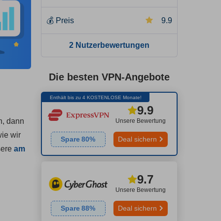
💰
Preis
9.9
2 Nutzerbewertungen
Die besten VPN-Angebote
Enthält bis zu 4 KOSTENLOSE Monate!
9.9
n, dann
Unsere Bewertung
ie wir
Spare
80
%
Deal sichern
sere
am
9.7
Unsere Bewertung
Spare
88
%
Deal sichern