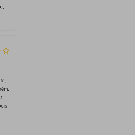
me,
to,
orém,
t
pois