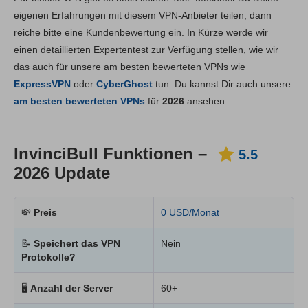
Hauptfunktionen
5.5
eigenen Erfahrungen mit diesem VPN-Anbieter teilen, dann
reiche bitte eine Kundenbewertung ein. In Kürze werde wir
Installation und Apps
5.6
einen detaillierten Expertentest zur Verfügung stellen, wie wir
Preis
3.6
das auch für unsere am besten bewerteten VPNs wie
Zuverlässigkeit & Support
3.6
ExpressVPN
oder
CyberGhost
tun. Du kannst Dir auch unsere
am besten bewerteten VPNs
für
2026
ansehen.
InvinciBull Funktionen –
5.5
2026 Update
💸
Preis
0 USD/Monat
📝
Speichert das VPN
Nein
Protokolle?
🖥
Anzahl der Server
60+