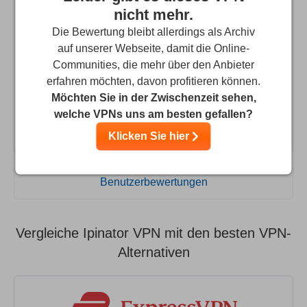
nicht mehr.
Waste of money
Die Bewertung bleibt allerdings als Archiv
auf unserer Webseite, damit die Online-
I bought a "lifetime" premium service which worked for a
Communities, die mehr über den Anbieter
month or two and now I can't get it to connect; even in
erfahren möchten, davon profitieren können.
basic mode. I posted a question on the "support" site
Möchten Sie in der Zwischenzeit sehen,
which was never answered. Avoid this VPN service, it's
welche VPNs uns am besten gefallen?
basically a scam.
Klicken Sie hier
Benutzerbewertungen
Vergleiche Ipinator VPN mit den besten VPN-
Alternativen