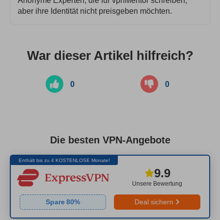
Anonyme Experten, die für vpnMentor schreiben,
aber ihre Identität nicht preisgeben möchten.
War dieser Artikel hilfreich?
0
0
Die besten VPN-Angebote
Enthält bis zu 4 KOSTENLOSE Monate!
9.9
Unsere Bewertung
Spare
80
%
Deal sichern