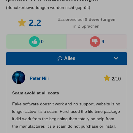
(Benutzerbewertungen werden nicht geprüft)
Basierend auf
9
Bewertungen
2.2
in 2 Sprachen
0
9
Alles
Geschwindigkeit
Peter Nili
2
/10
Streaming
Scam avoid at all costs
Sicherheit
Fake software doesn't work and no support, website is no
Kundenservice
longer active it's a scam. Purchased the life time package
it did work from the beginning then totally no help from
the manufacturer, it's a scam do not purchase or install.