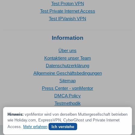
Test Proton VPN
Test Private Internet Access
Test IPVanish VPN
Information
Über uns
Kontaktiere unser Team
Datenschutzerklärung
Allgemeine Geschäftsbedingungen
Sitemap
Press Center - vpnMentor
DMCA Policy
Testmethodik
Hinweis:
vpnMentor wird von derselben Muttergesellschaft betrieben
wie Holiday.com, ExpressVPN, CyberGhost und Private Internet
Access.
Mehr erfahren
Ich verstehe
© 2026 vpnMentor | Alle Rechte vorbehalten