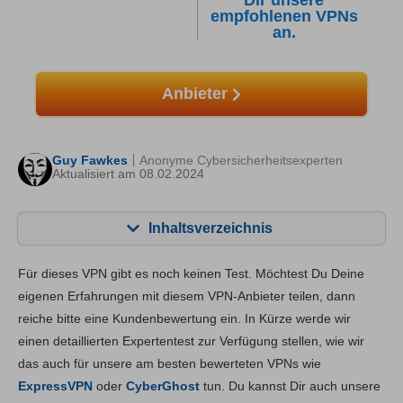
Dir unsere
empfohlenen VPNs
an.
Anbieter
Guy Fawkes
Anonyme Cybersicherheitsexperten
Aktualisiert am 08.02.2024
Inhaltsverzeichnis
Inhalt:
Unsere Bewertung:
Für dieses VPN gibt es noch keinen Test. Möchtest Du Deine
Hauptfunktionen
7.8
eigenen Erfahrungen mit diesem VPN-Anbieter teilen, dann
reiche bitte eine Kundenbewertung ein. In Kürze werde wir
Installation und Apps
7.8
einen detaillierten Expertentest zur Verfügung stellen, wie wir
Preis
8.4
das auch für unsere am besten bewerteten VPNs wie
Zuverlässigkeit & Support
8.2
ExpressVPN
oder
CyberGhost
tun. Du kannst Dir auch unsere