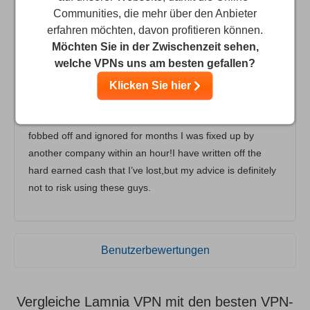
Communities, die mehr über den Anbieter
Barney
2
/10
erfahren möchten, davon profitieren können.
Möchten Sie in der Zwischenzeit sehen,
Please don’t waste your Time or Money
welche VPNs uns am besten gefallen?
After paying a good sum of cash upfront,nothing worked
Klicken Sie hier
and received basically zero help,mainly just got
ignored,with the very odd “try this”email.After being
fobbed off and ignored for months I was fixed up by
another company within an hour!I have written off the
hard earned cash that I’ve lost,but my advice is definitely
not to risk using these guys.
Benutzerbewertungen
Vergleiche Lamnia VPN mit den besten VPN-