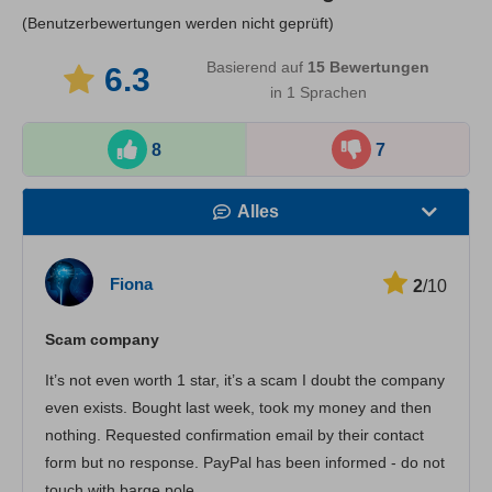
(Benutzerbewertungen werden nicht geprüft)
Basierend auf
15
Bewertungen
6.3
in 1 Sprachen
8
7
Alles
Geschwindigkeit
Fiona
2
/10
Streaming
Scam company
Sicherheit
It’s not even worth 1 star, it’s a scam I doubt the company
Kundenservice
even exists. Bought last week, took my money and then
nothing. Requested confirmation email by their contact
form but no response. PayPal has been informed - do not
touch with barge pole.