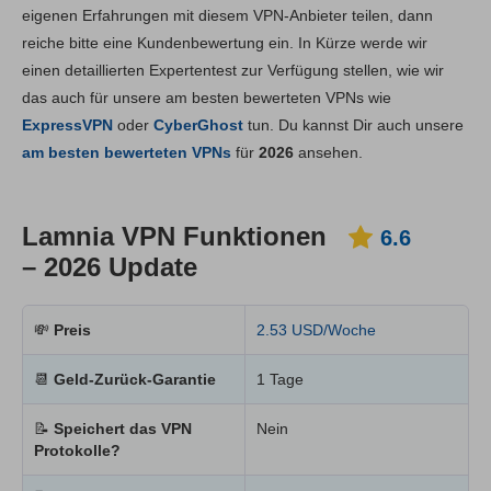
Hauptfunktionen
6.6
eigenen Erfahrungen mit diesem VPN-Anbieter teilen, dann
reiche bitte eine Kundenbewertung ein. In Kürze werde wir
Installation und Apps
6.8
einen detaillierten Expertentest zur Verfügung stellen, wie wir
Preis
6.6
das auch für unsere am besten bewerteten VPNs wie
Zuverlässigkeit & Support
6.6
ExpressVPN
oder
CyberGhost
tun. Du kannst Dir auch unsere
am besten bewerteten VPNs
für
2026
ansehen.
Lamnia VPN Funktionen
6.6
– 2026 Update
💸
Preis
2.53 USD/Woche
📆
Geld-Zurück-Garantie
1 Tage
📝
Speichert das VPN
Nein
Protokolle?