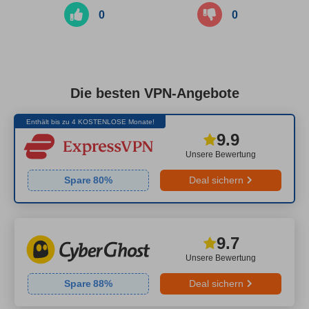
0
0
Die besten VPN-Angebote
Enthält bis zu 4 KOSTENLOSE Monate!
9.9
Unsere Bewertung
Spare
80
%
Deal sichern
9.7
Unsere Bewertung
Spare
88
%
Deal sichern