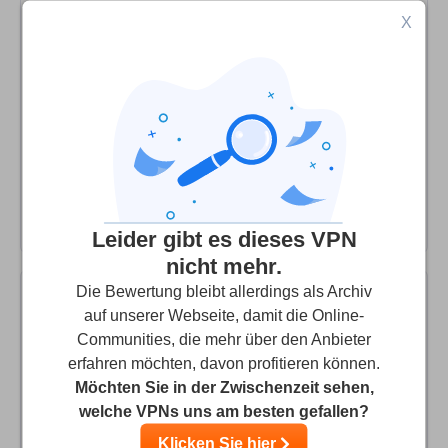
Our Family VPN Solution
X
We are a family that lives most of the year abroad, and
we rely on MacSentry mainly for streaming. I've only had
experience with 2 other VPN Services, which were a bit
slower and were quickly blocked from the sites we use.
For almost 2 years we've been using MacSentry, and we
haven’t encountered a single problem. It’s extremely fast,
works on all of our devices, and is well-priced!
Leider gibt es dieses VPN
nicht mehr.
Die Bewertung bleibt allerdings als Archiv
auf unserer Webseite, damit die Online-
Ted
10
/10
Communities, die mehr über den Anbieter
erfahren möchten, davon profitieren können.
Excellent choice for OSX
Möchten Sie in der Zwischenzeit sehen,
I’ve been a MacSentry subscribe for nearly a year now
welche VPNs uns am besten gefallen?
and I’m overall very pleased with it. Rapid download and
Klicken Sie hier