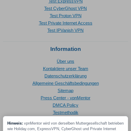
Test ExpressVPN
Test CyberGhost VPN
Test Proton VPN
Test Private Internet Access
Test IPVanish VPN
Information
Über uns
Kontaktiere unser Team
Datenschutzerklärung
Allgemeine Geschäftsbedingungen
Sitemap
Press Center - vpnMentor
DMCA Policy
Testmethodik
Hinweis:
vpnMentor wird von derselben Muttergesellschaft betrieben
wie Holiday.com, ExpressVPN, CyberGhost und Private Internet