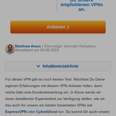
Dir unsere
empfohlenen VPNs
an.
Anbieter
Matthew Amos
Ehemaliger leitender Redakteur
Aktualisiert am 03.08.2023
Inhaltsverzeichnis
Inhalt:
Unsere Bewertung:
Für dieses VPN gibt es noch keinen Test. Möchtest Du Deine
Hauptfunktionen
4.4
eigenen Erfahrungen mit diesem VPN-Anbieter teilen, dann
reiche bitte eine Kundenbewertung ein. In Kürze werde wir
Installation und Apps
6.0
einen detaillierten Expertentest zur Verfügung stellen, wie wir
Preis
9.6
das auch für unsere am besten bewerteten VPNs wie
Zuverlässigkeit & Support
6.3
ExpressVPN
oder
CyberGhost
tun. Du kannst Dir auch unsere