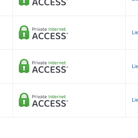
Li
Li
Li