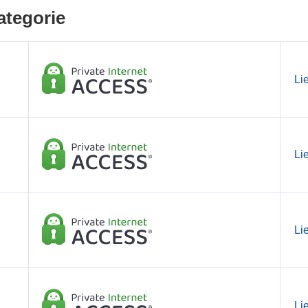
ategorie
Li
Li
Li
Li