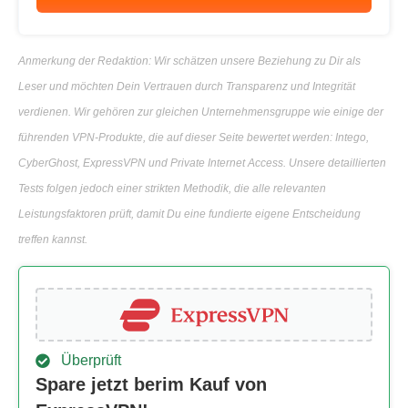
Anmerkung der Redaktion: Wir schätzen unsere Beziehung zu Dir als
Leser und möchten Dein Vertrauen durch Transparenz und Integrität
verdienen. Wir gehören zur gleichen Unternehmensgruppe wie einige der
führenden VPN-Produkte, die auf dieser Seite bewertet werden: Intego,
CyberGhost, ExpressVPN und Private Internet Access. Unsere detaillierten
Tests folgen jedoch einer strikten Methodik, die alle relevanten
Leistungsfaktoren prüft, damit Du eine fundierte eigene Entscheidung
treffen kannst.
Überprüft
Spare jetzt berim Kauf von