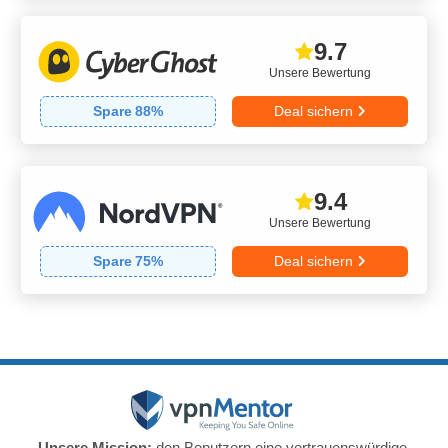
9.7
Unsere Bewertung
Spare
88
%
Deal sichern
9.4
Unsere Bewertung
Spare
75
%
Deal sichern
Unsere Mission:
den Benutzern eine vertrauenswürdige,