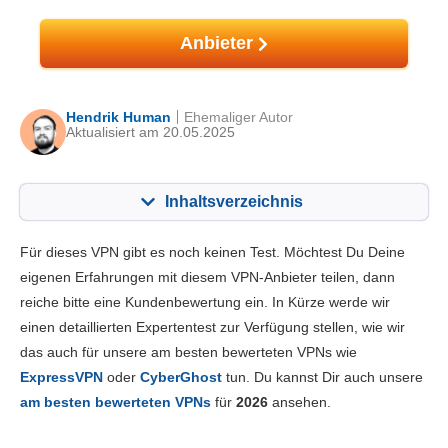
Anbieter
Hendrik Human
Ehemaliger Autor
Aktualisiert am 20.05.2025
Inhaltsverzeichnis
Inhalt:
Unsere Bewertung:
Für dieses VPN gibt es noch keinen Test. Möchtest Du Deine
Hauptfunktionen
8.3
eigenen Erfahrungen mit diesem VPN-Anbieter teilen, dann
reiche bitte eine Kundenbewertung ein. In Kürze werde wir
Installation und Apps
8.4
einen detaillierten Expertentest zur Verfügung stellen, wie wir
Preis
6.0
das auch für unsere am besten bewerteten VPNs wie
Zuverlässigkeit & Support
8.0
ExpressVPN
oder
CyberGhost
tun. Du kannst Dir auch unsere
am besten bewerteten VPNs
für
2026
ansehen.