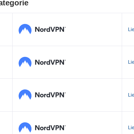
ategorie
Li
Li
Li
Li