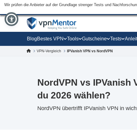
Wir prüfen die Anbieter auf der Grundlage strenger Tests und Nachforschu
Blog
Bestes VPN
Tools
Gutscheine
Tests
Anlei
VPN-Vergleich
IPVanish VPN vs NordVPN
NordVPN vs IPVanish V
du 2026 wählen?
NordVPN übertrifft IPVanish VPN in wich