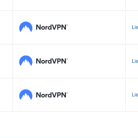
Li
Li
Li