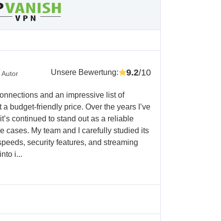
9.2
/10
Unsere Bewertung
:
 Autor
onnections and an impressive list of
 a budget-friendly price. Over the years I’ve
t’s continued to stand out as a reliable
se cases. My team and I carefully studied its
 speeds, security features, and streaming
to i...