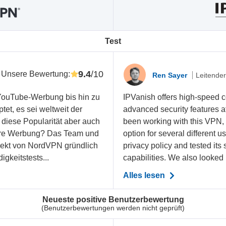
Test
9.4
/10
Unsere Bewertung
:
Ren Sayer
Leitender
YouTube-Werbung bis hin zu
IPVanish offers high-speed c
t, es sei weltweit der
advanced security features at
diese Popularität aber auch
been working with this VPN, i
evere Werbung? Das Team und
option for several different u
ekt von NordVPN gründlich
privacy policy and tested its
gkeitstests...
capabilities. We also looked in
Alles lesen
Neueste positive Benutzerbewertung
(Benutzerbewertungen werden nicht geprüft)