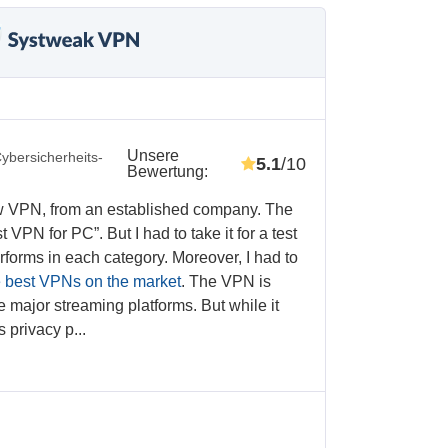
Unsere
ybersicherheits-
5.1
/10
Bewertung
:
w VPN, from an established company. The
 VPN for PC”. But I had to take it for a test
orms in each category. Moreover, I had to
e best VPNs on the market
. The VPN is
 major streaming platforms. But while it
s privacy p...