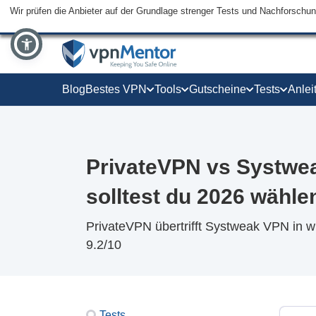
Wir prüfen die Anbieter auf der Grundlage strenger Tests und Nachforschu
Blog
Bestes VPN
Tools
Gutscheine
Tests
Anlei
PrivateVPN vs Systwe
solltest du 2026 wähle
PrivateVPN übertrifft Systweak VPN in w
9.2/10
Tests