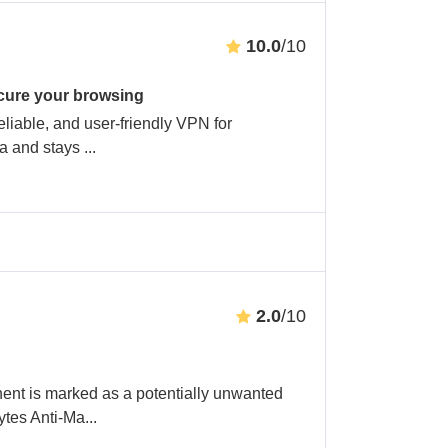
10.0
/10
ure your browsing
liable, and user-friendly VPN for
ta and stays
...
2.0
/10
nt is marked as a potentially unwanted
tes Anti-Ma
...