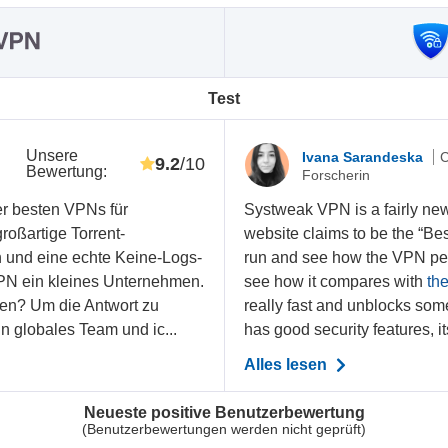
Test
Unsere
r
Ivana Sarandeska
C
9.2
/10
Bewertung
:
Forscherin
er besten VPNs für
Systweak VPN is a fairly ne
oßartige Torrent-
website claims to be the “Best
n und eine echte Keine-Logs-
run and see how the VPN perf
eVPN ein kleines Unternehmen.
see how it compares with
th
ten? Um die Antwort zu
really fast and unblocks some
in globales Team und ic...
has good security features, it
Alles lesen
Neueste positive Benutzerbewertung
(Benutzerbewertungen werden nicht geprüft)