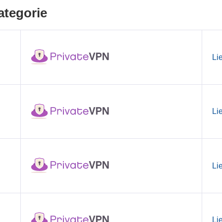
ategorie
Li
Li
Li
Li