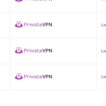
Li
Li
Li