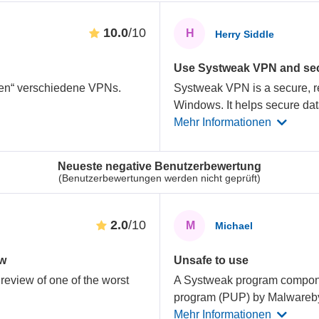
10.0
/10
H
Herry Siddle
Use Systweak VPN and sec
eten“ verschiedene VPNs.
Systweak VPN is a secure, re
Windows. It helps secure da
Mehr Informationen
Neueste negative Benutzerbewertung
(Benutzerbewertungen werden nicht geprüft)
2.0
/10
M
Michael
ew
Unsafe to use
review of one of the worst
A Systweak program compone
program (PUP) by Malwareby
Mehr Informationen