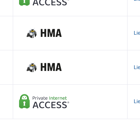
Li
Li
Li