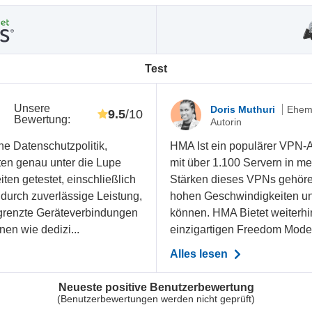
Test
Unsere
-
Doris Muthuri
Ehema
9.5
/10
Bewertung
:
Autorin
ne Datenschutzpolitik,
HMA Ist ein populärer VPN-An
ten genau unter die Lupe
mit über 1.100 Servern in m
en getestet, einschließlich
Stärken dieses VPNs gehören
 durch zuverlässige Leistung,
hohen Geschwindigkeiten und 
grenzte Geräteverbindungen
können. HMA Bietet weiterhi
nen wie dedizi...
einzigartigen Freedom Mode,
Alles lesen
Neueste positive Benutzerbewertung
(Benutzerbewertungen werden nicht geprüft)