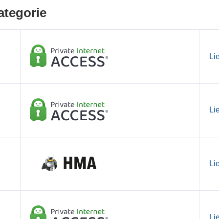
ategorie
Li
Li
Li
Li